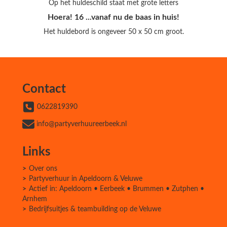
Op het huldeschild staat met grote letters
Hoera! 16 ...vanaf nu de baas in huis!
Het huldebord is ongeveer 50 x 50 cm groot.
Contact
0622819390
info@partyverhuureerbeek.nl
Links
Over ons
Partyverhuur in Apeldoorn & Veluwe
Actief in: Apeldoorn • Eerbeek • Brummen • Zutphen •
Arnhem
Bedrijfsuitjes & teambuilding op de Veluwe