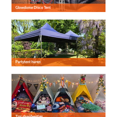
Glowdome Disco Tent
Partytent huren
Tipi slaapfeestjes