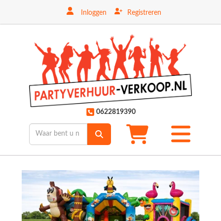
Inloggen
Registreren
ten
0622819390
Toggle
mobiele
menu