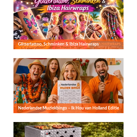
Glittertattoo, Schminken & Ibiza Hairwraps
Nederlandse Muziekbingo – Ik Hou van Holland Editie