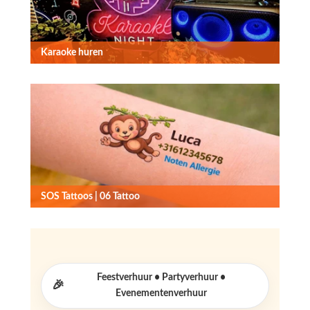
Karaoke huren
SOS Tattoos | 06 Tattoo
Feestverhuur • Partyverhuur •
🎉
Evenementenverhuur