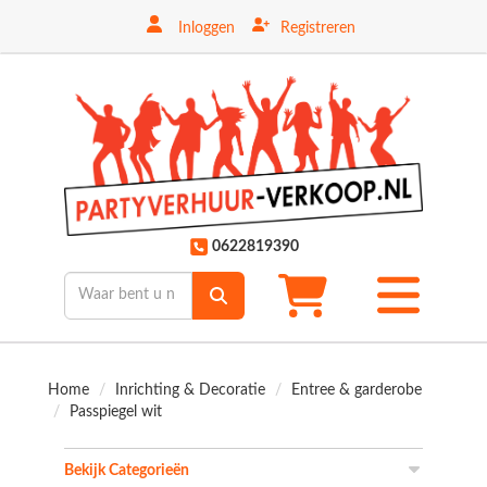
Inloggen
Registreren
ten
0622819390
Toggle
mobiele
menu
Home
Inrichting & Decoratie
Entree & garderobe
Passpiegel wit
Bekijk Categorieën