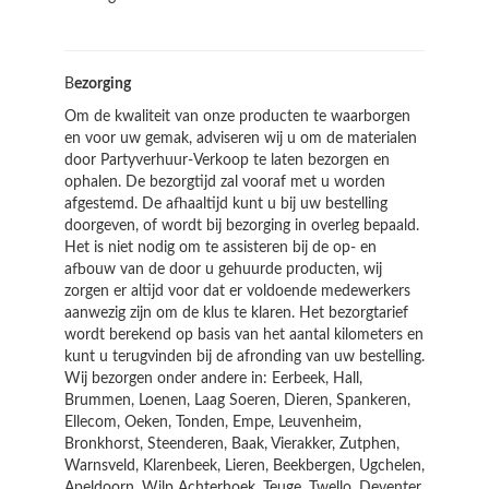
B
ezorging
Om de kwaliteit van onze producten te waarborgen
en voor uw gemak, adviseren wij u om de materialen
door Partyverhuur-Verkoop te laten bezorgen en
ophalen. De bezorgtijd zal vooraf met u worden
afgestemd. De afhaaltijd kunt u bij uw bestelling
doorgeven, of wordt bij bezorging in overleg bepaald.
Het is niet nodig om te assisteren bij de op- en
afbouw van de door u gehuurde producten, wij
zorgen er altijd voor dat er voldoende medewerkers
aanwezig zijn om de klus te klaren. Het bezorgtarief
wordt berekend op basis van het aantal kilometers en
kunt u terugvinden bij de afronding van uw bestelling.
Wij bezorgen onder andere in: Eerbeek, Hall,
Brummen, Loenen, Laag Soeren, Dieren, Spankeren,
Ellecom, Oeken, Tonden, Empe, Leuvenheim,
Bronkhorst, Steenderen, Baak, Vierakker, Zutphen,
Warnsveld, Klarenbeek, Lieren, Beekbergen, Ugchelen,
Apeldoorn, Wilp Achterhoek, Teuge, Twello, Deventer,