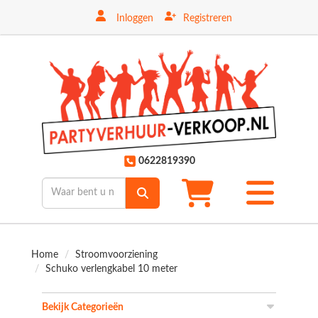
Inloggen
Registreren
ten
0622819390
Toggle
mobiele
menu
Home
Stroomvoorziening
Schuko verlengkabel 10 meter
Bekijk Categorieën