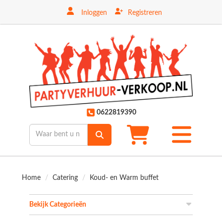
Inloggen
Registreren
ten
0622819390
Toggle
mobiele
menu
Home
Catering
Koud- en Warm buffet
Bekijk Categorieën