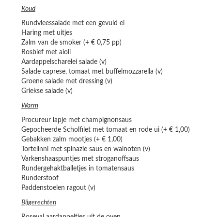
Koud
Rundvleessalade met een gevuld ei
Haring met uitjes
Zalm van de smoker (+ € 0,75 pp)
Rosbief met aioli
Aardappelscharelei salade (v)
Salade caprese, tomaat met buffelmozzarella (v)
Groene salade met dressing (v)
Griekse salade (v)
Warm
Procureur lapje met champignonsaus
Gepocheerde Scholfilet met tomaat en rode ui (+ € 1,00)
Gebakken zalm mootjes (+ € 1,00)
Tortelinni met spinazie saus en walnoten (v)
Varkenshaaspuntjes met stroganoffsaus
Rundergehaktballetjes in tomatensaus
Runderstoof
Paddenstoelen ragout (v)
Bijgerechten