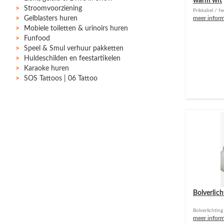
warm wit
Stroomvoorziening
Prikkabel / f
Gelblasters huren
meer inform
Mobiele toiletten & urinoirs huren
Funfood
Speel & Smul verhuur pakketten
Huldeschilden en feestartikelen
Karaoke huren
SOS Tattoos | 06 Tattoo
Bolverlich
Bolverlichting
meer inform