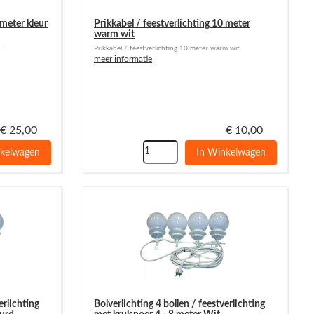
 meter kleur
Prikkabel / feestverlichting 10 meter
warm wit
.
Prikkabel / feestverlichting 10 meter warm wit.
meer informatie
€
25,00
€
10,00
nkelwagen
In Winkelwagen
erlichting
Bolverlichting 4 bollen / feestverlichting