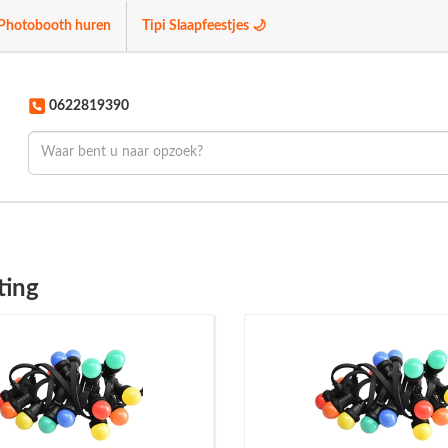
Photobooth huren
Tipi Slaapfeestjes 🌙
0622819390
ting