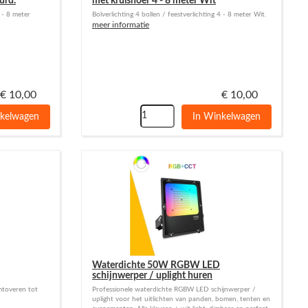
urd.
met krulsnoer 4 - 8 meter Wit
4 - 8 meter
Bolverlichting 4 bollen / feestverlichting 4 - 8 meter Wit.
meer informatie
€
10,00
€
10,00
nkelwagen
In Winkelwagen
Waterdichte 50W RGBW LED
schijnwerper / uplight huren
omtoveren tot
Professionele waterdichte RGBW LED schijnwerper /
uplight voor het uitlichten van panden, bomen, tenten en