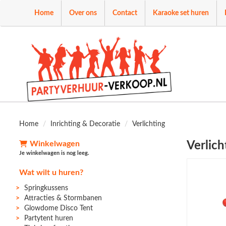
Home
Over ons
Contact
Karaoke set huren
Home
Inrichting & Decoratie
Verlichting
Winkelwagen
Verlich
Je winkelwagen is nog leeg.
Wat wilt u huren?
Springkussens
Attracties & Stormbanen
Glowdome Disco Tent
Partytent huren