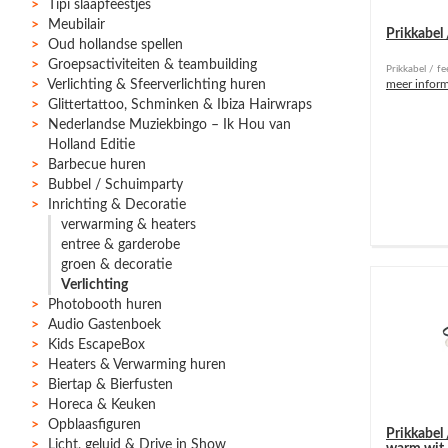
Tipi slaapfeestjes
Meubilair
Prikkabel 
Oud hollandse spellen
Groepsactiviteiten & teambuilding
Prikkabel / fe
Verlichting & Sfeerverlichting huren
meer inform
Glittertattoo, Schminken & Ibiza Hairwraps
Nederlandse Muziekbingo – Ik Hou van
Holland Editie
Barbecue huren
Bubbel / Schuimparty
Inrichting & Decoratie
verwarming & heaters
entree & garderobe
groen & decoratie
Verlichting
Photobooth huren
Audio Gastenboek
Kids EscapeBox
Heaters & Verwarming huren
Biertap & Bierfusten
Horeca & Keuken
Opblaasfiguren
Prikkabel 
Licht, geluid & Drive in Show