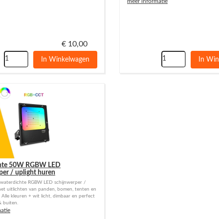
meer informatie
€
10,00
In Winkelwagen
In Wi
hte 50W RGBW LED
per / uplight huren
e waterdichte RGBW LED schijnwerper /
het uitlichten van panden, bomen, tenten en
Alle kleuren + wit licht, dimbaar en perfect
 buiten.
atie