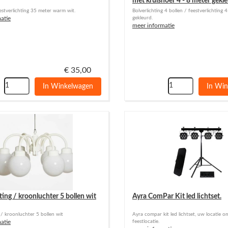
met krulsnoer 4 - 8 meter gekle
eestverlichting 35 meter warm wit.
Bolverlichting 4 bollen / feestverlichting 
atie
gekleurd.
meer informatie
€
35,00
In Winkelwagen
In Wi
ting / kroonluchter 5 bollen wit
Ayra ComPar Kit led lichtset.
 / kroonluchter 5 bollen wit
Ayra compar kit led lichtset, uw locatie 
atie
feestlocatie.