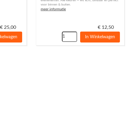
evenementen. Alle kleuren + wit licht, dimbaar en perfect
voor binnen & buiten.
meer informatie
€
25,00
€
12,50
nkelwagen
In Winkelwagen